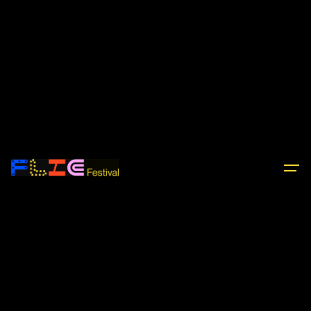
Una trobada amb
la literatura i les
arts
Experiències, tallers i relats per
créixer llegint.