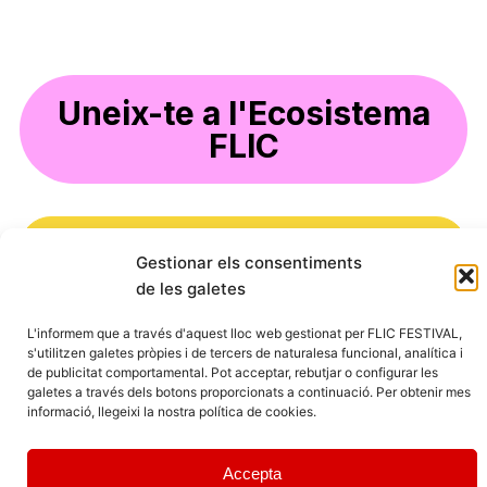
Uneix-te a l'Ecosistema
FLIC
Coneix el FLIC
Gestionar els consentiments
de les galetes
FLIC Madrid: 19 i 20
L'informem que a través d'aquest lloc web gestionat per FLIC FESTIVAL,
E
s'utilitzen galetes pròpies i de tercers de naturalesa funcional, analítica i
setembre
l
de publicitat comportamental. Pot acceptar, rebutjar o configurar les
F
galetes a través dels botons proporcionats a continuació. Per obtenir mes
informació, llegeixi la nostra política de cookies.
L
I
C
Accepta