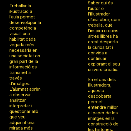
amb
Saber qui és
Treballar la
creativi
l’autor o
il·lustració a
tat.
l’il·lustrador
l’aula permet
Relacionar
d’una obra, com
desenvolupar la
el joc
treballa, què
competència
simbòlic
l’inspira o quins
visual, una
amb la
altres llibres ha
habilitat cada
narrativa:
creat desperta
vegada més
la curiositat i
Conne
necessària en
convida a
ctar el
una societat on
continuar
joc de
gran part de la
explorant el seu
constr
informació es
univers creatiu.
ucció
transmet a
amb
través
En el cas dels
els
d’imatges.
il·lustradors,
eleme
L’alumnat aprèn
aquesta
nts de
a observar,
descoberta
la
analitzar,
permet
història
interpretar i
entendre millor
inventa
qüestionar allò
el paper de les
da.
que veu,
imatges en la
Fer ús
adquirint una
construcció de
del joc
mirada més
les històries.