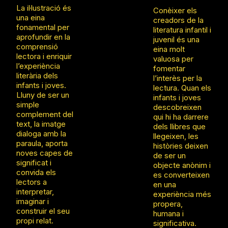
del joc
La il·lustració és
Conèixer els
Desenvolup
de
una eina
creadors de la
ar la
constr
fonamental per
literatura infantil i
capacitat
ucció
aprofundir en la
juvenil és una
d’observaci
"PlusPl
comprensió
eina molt
ó, la
us" per
lectora i enriquir
valuosa per
concentraci
donar
l’experiència
fomentar
ó i l’atenció
forma
literària dels
l’interès per la
al detall.
a
infants i joves.
lectura. Quan els
person
Lluny de ser un
infants i joves
atges,
simple
descobreixen
escen
complement del
qui hi ha darrere
aris o
text, la imatge
dels llibres que
object
dialoga amb la
llegeixen, les
es.
paraula, aporta
històries deixen
Explor
noves capes de
de ser un
ar
significat i
objecte anònim i
formes
convida els
es converteixen
,
lectors a
en una
volums
interpretar,
experiència més
i
imaginar i
propera,
estruct
construir el seu
humana i
ures
propi relat.
significativa.