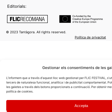
Aquest any dels
desperta el
del FLIC volem
Editorials:
desig de
posar en valor el
continuar llegint,
paper dels
explorant i
il·lustradors com
descobrint nous
a creadors de
llibres.
relats, apropar
© 2023 Tantàgora. All rights reserved.
l’alumnat als
Política de privacitat
processos de
creació visual i
fomentar una
lectura que
integri tant les
paraules com
les imatges.
Gestionar els consentiments de les ga
Entenem la
il·lustració com
L'informem que a través d'aquest lloc web gestionat per FLIC FESTIVAL, s'uti
una disciplina
tercers de naturalesa funcional, analítica i de publicitat comportamental. Pot
artística amb
les galetes a través dels botons proporcionats a continuació. Per obtenir mes 
entitat pròpia
política de cookies.
que enriqueix la
literatura i obre
noves vies
Accepta
d’aprenentatge,