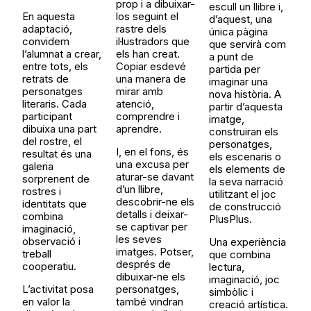
prop i a dibuixar-
escull un llibre i,
En aquesta
los seguint el
d’aquest, una
adaptació,
rastre dels
única pàgina
convidem
il·lustradors que
que servirà com
l’alumnat a crear,
els han creat.
a punt de
entre tots, els
Copiar esdevé
partida per
retrats de
una manera de
imaginar una
personatges
mirar amb
nova història. A
literaris. Cada
atenció,
partir d’aquesta
participant
comprendre i
imatge,
dibuixa una part
aprendre.
construiran els
del rostre, el
personatges,
I, en el fons, és
resultat és una
els escenaris o
una excusa per
galeria
els elements de
aturar-se davant
sorprenent de
la seva narració
d’un llibre,
rostres i
utilitzant el joc
descobrir-ne els
identitats que
de construcció
detalls i deixar-
combina
PlusPlus.
se captivar per
imaginació,
les seves
observació i
Una experiència
imatges. Potser,
treball
que combina
després de
cooperatiu.
lectura,
dibuixar-ne els
imaginació, joc
L’activitat posa
personatges,
simbòlic i
en valor la
també vindran
creació artística.