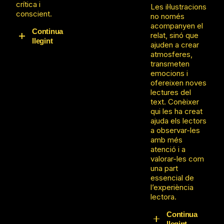
com a
crítica i
Les il·lustracions
eina de
conscient.
no només
repres
acompanyen el
entaci
Continua
relat, sinó que
ó i
llegint
ajuden a crear
creaci
atmosferes,
La relació entre
ó de
transmeten
literatura i
signific
emocions i
il·lustració també
at.
ofereixen noves
afavoreix la
Despertar
lectures del
creativitat i
el gust pels
text. Conèixer
l’expressió
llibres i les
qui les ha creat
personal. A
històries:
ajuda els lectors
través de la
Relaci
a observar-les
interpretació
onar la
amb més
gràfica de
lectura
atenció i a
textos,
amb el
valorar-les com
personatges o
joc, la
una part
escenes, els
imagin
essencial de
alumnes poden
ació i
l’experiència
explorar
la
lectora.
diferents
creaci
maneres de
Continua
ó.
narrar i
llegint