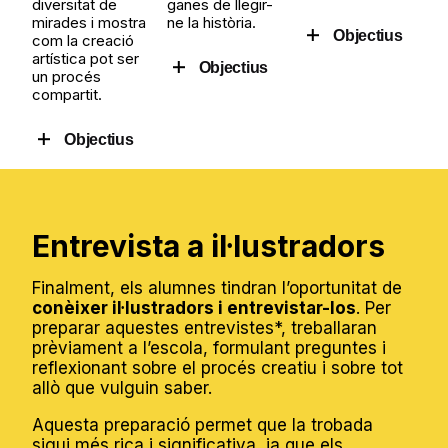
diversitat de
ganes de llegir-
mirades i mostra
ne la història.
Objectius
com la creació
artística pot ser
Objectius
un procés
Afavorir la
compartit.
lectura
Conèixer
d’imatges i
Objectius
diferents
la
estils i
interpretaci
tècniques
ó visual:
Desenvolup
d’il·lustració
Observ
ar la
dins la
ar i
creativitat i
Entrevista a il·lustradors
literatura
interpr
la
infantil i
etar
imaginació
juvenil.
eleme
Finalment, els alumnes tindran l’oportunitat de
visual.
Observar i
nts
conèixer il·lustradors i entrevistar-los
. Per
Experiment
analitzar
gràfics
preparar aquestes entrevistes*, treballaran
ar amb la
com els
d’un
prèviament a l’escola, formulant preguntes i
creació
il·lustradors
àlbum
reflexionant sobre el procés creatiu i sobre tot
col·lectiva
represente
il·lustrat
allò que vulguin saber.
com a
n els
.
forma
personatge
Compr
Aquesta preparació permet que la trobada
d'expressió
s.
endre
sigui més rica i significativa, ja que els
artística.