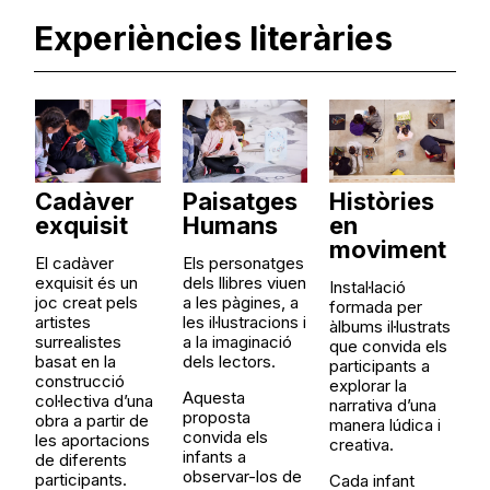
Experiències literàries
Cadàver
Paisatges
Històries
exquisit
Humans
en
moviment
El cadàver
Els personatges
exquisit és un
dels llibres viuen
Instal·lació
joc creat pels
a les pàgines, a
formada per
artistes
les il·lustracions i
àlbums il·lustrats
surrealistes
a la imaginació
que convida els
basat en la
dels lectors.
participants a
construcció
explorar la
Aquesta
col·lectiva d’una
narrativa d’una
proposta
obra a partir de
manera lúdica i
convida els
les aportacions
creativa.
infants a
de diferents
observar-los de
participants.
Cada infant