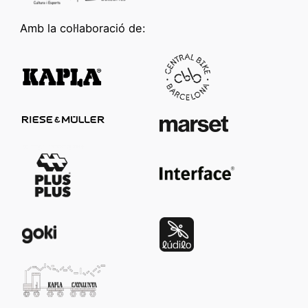
construir
través de les
interpretacions
seves pròpies
Amb la col·laboració de:
pròpies abans, o
històries i
al mateix temps,
imatges.
que ho fan a
través del text
Per tot això,
escrit.
apropar els
Reconèixer el
il·lustradors als
valor de la
infants és una
imatge com a
manera efectiva
llenguatge
de fomentar el
narratiu és
gust per la
també una
lectura.
manera de fer la
Conèixer els
lectura més
seus universos
inclusiva,
creatius, les
respectant la
seves obres i
diversitat de
les seves
formes
maneres de
d’aprendre i
mirar el món no
d’accedir al
només enriqueix
coneixement.
l'experiència
lectora, sinó que