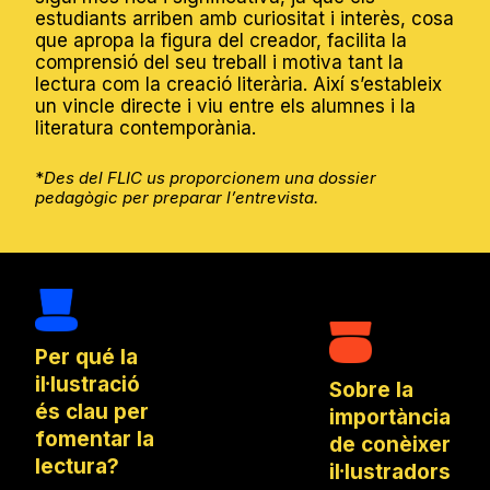
Practicar
que les
estudiants arriben amb curiositat i interès, cosa
Observar i
recursos
imatge
que apropa la figura del creador, facilita la
interpretar
gràfics
s
comprensió del seu treball i motiva tant la
personatge
relacionats
poden
lectura com la creació literària. Així s’estableix
s literaris a
amb la
ser
un vincle directe i viu entre els alumnes i la
partir de les
forma, la
punts
literatura contemporània.
seves
proporció,
de
característi
l’expressió i
partida
ques.
el color.
*
Des del FLIC us proporcionem una dossier
per
Fomentar el
pedagògic per preparar l’entrevista.
Utilitzar la
explica
treball
còpia com
r
cooperatiu i
a eina
històrie
el respecte
d’aprenenta
s.
per les
tge i
Desenvolup
aportacions
observació.
ar la
dels altres.
motricitat
Potenciar la
Experiment
fina i la
Per qué la
confiança
ar amb
coordinació
il·lustració
en les
Sobre la
materials i
òculo-
pròpies
és clau per
tècniques
manual:
importància
capacitats
emprats
fomentar la
Manipu
de conèixer
creatives.
pels
lar les
lectura?
il·lustradors
il·lustradors.
peces