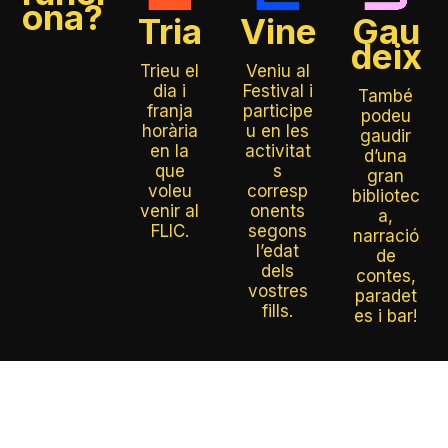
ona?
Tria
Vine
Gau
deix
Trieu el
Veniu al
dia i
Festival i
També
franja
participe
podeu
horària
u en les
gaudir
en la
activitat
d’una
que
s
gran
voleu
corresp
bibliotec
venir al
onents
a,
FLIC.
segons
narració
l’edat
de
dels
contes,
vostres
paradet
fills.
es i bar!