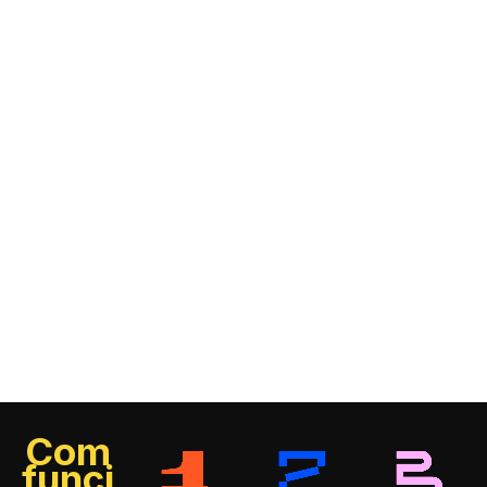
Com
funci