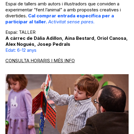
Espai de tallers amb autors i il·lustradors que conviden a
experimentar “fent l’animal” a amb propostes creatives i
divertides.
Cal comprar entrada específica per a
participar al taller.
Activitat sense pares.
Espai: TALLER
A càrrec de Dàlia Adillon, Aina Bestard, Oriol Canosa,
Alex Nogués, Josep Pedrals
Edat: 6-12 anys
CONSULTA HORARIS I MÉS INFO