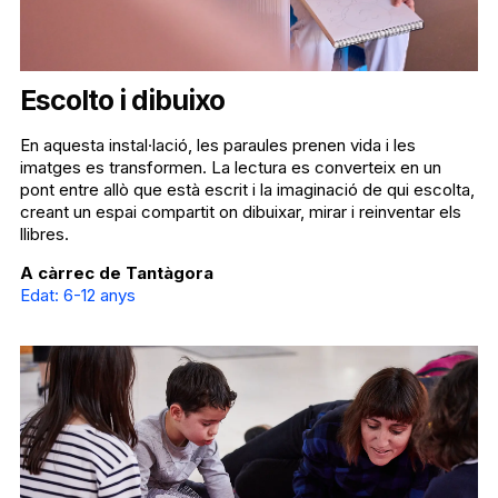
Escolto i dibuixo
En
aquesta
instal·lació
, les
paraules
prenen
vida i les
imatges
es transformen. La lectura es
converteix
en un
pont
entre
allò
que
està
escrit
i la
imaginació
de qui escolta,
creant
un
espai
compartit
on
dibuixar
, mirar i reinventar
els
llibres
.
A càrrec de Tantàgora
Edat: 6-12 anys