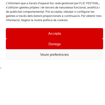
L'informem que a través d'aquest lloc web gestionat per FLIC FESTIVAL,
s'utilitzen galetes pròpies i de tercers de naturalesa funcional, analítica i
de publicitat comportamental. Pot acceptar, rebutjar o configurar les
galetes a través dels botons proporcionats a continuació. Per obtenir mes
informació, llegeixi la nostra política de cookies.
Accepta
Biblioteca silenciosa
Denega
E
spai
chill
per escoltar contes. Seieu, estireu-vos o
apalanqueu-vos
on vulgueu i com vulgueu, poseu-vos els
Veure preferències
auriculars i gaudiu de la veu de narradors i narradores que
us explicaran
animalades varies
.
A càrrec de Tantàgora
Edat: 3-5 anys,
6-12 anys