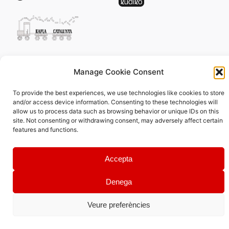
Editoriales:
Manage Cookie Consent
To provide the best experiences, we use technologies like cookies to store
and/or access device information. Consenting to these technologies will
allow us to process data such as browsing behavior or unique IDs on this
© 2023 Tantàgora. All rights reserved.
site. Not consenting or withdrawing consent, may adversely affect certain
Política de privacidad
features and functions.
Accepta
Denega
Veure preferències