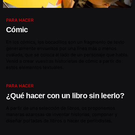
PARA HACER
Cómic
En los cómics, los bocadillos son un fragmento de texto
generalmente envueltos por una línea más o menos
ovalada, que se coloca al lado de un personaje que habla.
Venid a crear vuestras historietas de cómic a partir de
estos elementos textuales.
PARA HACER
¿Qué hacer con un libro sin leerlo?
A partir de una selección de libros, os proponemos
maneras azarosas de inventar historias, componer y
diseñar portadas de libros o hacer de periodistas.