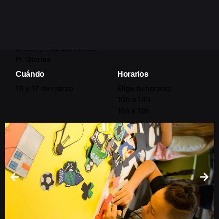
diseñadora gráfica Belén Perea.
Dónde
Disseny Hub Barcelona
Pl. Glories
Cuándo
Horarios
16 y 17 de marzo
Elige tu horario:
10h a 14h
15h a 19h