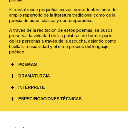
El recital reúne pequeñas piezas procedentes tanto del
amplio repertorio de la literatura tradicional como de la
poesía de autor, clásica y contemporánea.
A través de la recitación de estos poemas, se busca
preservar la voluntad de las palabras de formar parte
de las personas a través de la escucha, dejando como
huella la musicalidad y el ritmo propios del lenguaje
poético.
POEMAS
Joan Arús, Climent Forner, Antoni Albalat, Joan
DRAMATURGIA
Salvat-Papasseit, Miquel Desclot, Olga Xirinacs, Maria
Mercè Marçal, Núria Albó, Roser Ros, Federico García
Roser Ros
INTÉRPRETE
Lorca, Vicent Andrés Estellés, Joan Brossa y
tradición
popular.
Claudia Descàrrega
ESPECIFICACIONES TÉCNICAS
→
Duración: 35 minutos
→ Espacio escénico: 4 m x 2 m
→ En espacios amplios o con mala acústica será
necesario disponer de micrófono de diadema y mesa