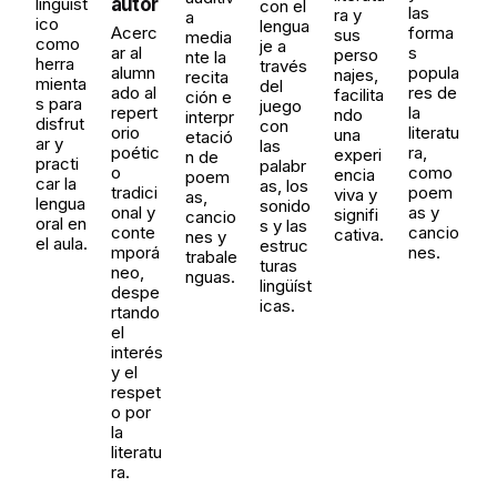
autor
lingüíst
con el
las
ra y
a
ico
lengua
Acerc
forma
sus
media
como
je a
ar al
s
perso
nte la
herra
través
alumn
popula
najes,
recita
mienta
del
ado al
res de
facilita
ción e
s para
juego
repert
la
ndo
interpr
disfrut
con
orio
literatu
una
etació
ar y
las
poétic
ra,
experi
n de
practi
palabr
o
como
encia
poem
car la
as, los
tradici
poem
viva y
as,
lengua
sonido
onal y
as y
signifi
cancio
oral en
s y las
conte
cancio
cativa.
nes y
el aula.
estruc
mporá
nes.
trabale
turas
neo,
nguas.
lingüíst
despe
icas.
rtando
el
interés
y el
respet
o por
la
literatu
ra.