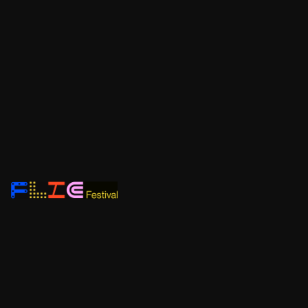
El FLIC
va a la
escuela
Curso 2026-2027