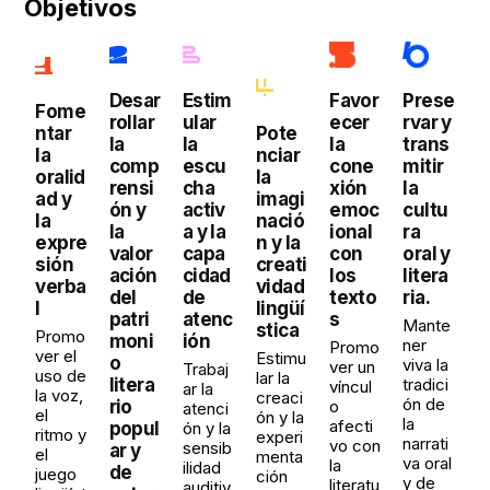
Objetivos
de sonido
→ Acceso para vehículo y aparcamiento cercano
Desar
Estim
Favor
Prese
Fome
rollar
ular
ecer
rvar y
ntar
Pote
la
la
la
trans
la
nciar
comp
escu
cone
mitir
oralid
la
rensi
cha
xión
la
ad y
imagi
ón y
activ
emoc
cultu
la
nació
la
a y la
ional
ra
expre
n y la
valor
capa
con
oral y
sión
creati
ación
cidad
los
litera
verba
vidad
del
de
texto
ria.
l
lingüí
patri
atenc
s
Mante
stica
Promo
moni
ión
ner
Promo
ver el
Estimu
o
viva la
ver un
Trabaj
uso de
lar la
litera
tradici
víncul
ar la
la voz,
creaci
ón de
rio
o
atenci
el
ón y la
la
afecti
popul
ón y la
ritmo y
experi
narrati
vo con
sensib
ar y
el
menta
va oral
la
ilidad
de
juego
ción
y de
literatu
auditiv