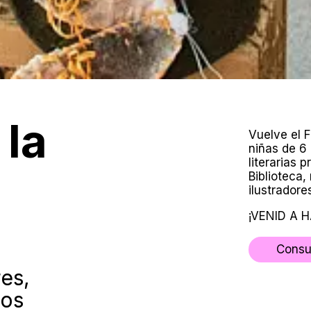
 la
Vuelve el 
niñas de 6
literarias 
Biblioteca,
ilustradore
¡VENID A 
Consu
res,
gos